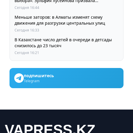
выбора»: Зульфия Хусеинова призвала
казахстанцев принять участие в выборах
Сегодня 16:44
депутатов Курултая
Меньше заторов: в Алматы изменят схему
движения для разгрузки центральных улиц
Сегодня 16:33
В Казахстане число детей в очереди в детсады
снизилось до 23 тысяч
Сегодня 16:21
подпишитесь
Telegram