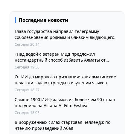
Последние новости
Глава государства направил телеграмму
соболезнования родным и близким выдающегося
кинорежиссера Ардака Амиркулова
Сегодня 20:14
«Над водой»: ветеран МВД предложил
нестандартный способ избавить Алматы от
пробок и смога
Сегодня 19:56
От ИИ до мирового признания: как алматинские
педагоги задают тренды в изучении языков
Сегодня 18:27
Свыше 1900 ИИ-фильмов из более чем 90 стран
поступило на Astana AI Film Festival
Сегодня 18:03
В Вооруженных силах стартовал челлендж по
чтению произведений Абая