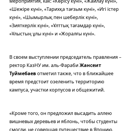
мероприятия, как: «Көрісу күні», «Жайлау күні»,
«Шежіре күні», «Тарихқа тағзым күні», «Игі істер
күні», «Шымырлық пен шеберлік күні»,
«Зияткерлік күні», «Ұлттық тағамдар күні»,
«Ұлыстың ұлы күні» и «Жоралғы күні».
В своем выступлении председатель правления –
ректор КазНУ им. аль-Фараби
Жансеит
Туймебаев
отметил также, что в ближайшее
время предстоит озеленить территорию
кампуса, участки корпусов и общежитий.
«Кроме того, он предложил высадить аллею
вишневых деревьев и яблонь, чтобы студенты
смогли, не совершая путешествие в Японию,