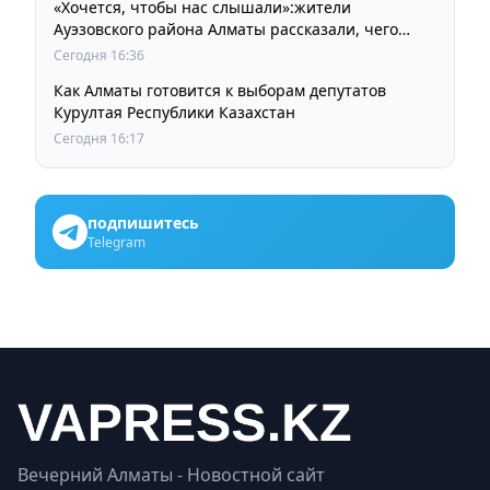
«Хочется, чтобы нас слышали»:жители
Ауэзовского района Алматы рассказали, чего
ждут от выборов депутатов Курултая
Сегодня 16:36
Как Алматы готовится к выборам депутатов
Курултая Республики Казахстан
Сегодня 16:17
подпишитесь
Telegram
Вечерний Алматы - Новостной сайт