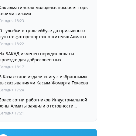
Как алматинская молодежь покоряет горы
своими силами
Сегодня 18:23
От улыбки в троллейбусе до призывного
пункта: фоторепортаж о жителях Алматы
Сегодня 18:22
На БАКАД изменен порядок оплаты
проезда: для добросовестных
пользователей стоимость остается
Сегодня 18:17
прежней
В Казахстане издали книгу с избранными
высказываниями Касым-Жомарта Токаева
Сегодня 17:24
Более сотни работников Индустриальной
зоны Алматы заявили о готовности
принять участие в выборах членов
Сегодня 17:21
Курылтая