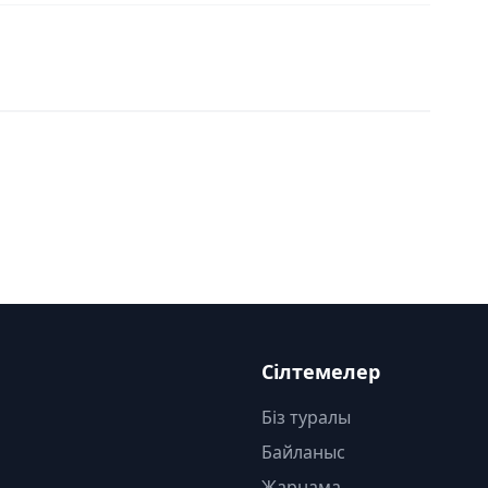
Сілтемелер
Біз туралы
Байланыс
Жарнама