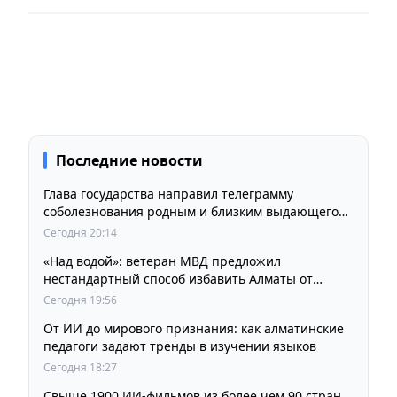
Последние новости
Глава государства направил телеграмму
соболезнования родным и близким выдающегося
кинорежиссера Ардака Амиркулова
Сегодня 20:14
«Над водой»: ветеран МВД предложил
нестандартный способ избавить Алматы от
пробок и смога
Сегодня 19:56
От ИИ до мирового признания: как алматинские
педагоги задают тренды в изучении языков
Сегодня 18:27
Свыше 1900 ИИ-фильмов из более чем 90 стран