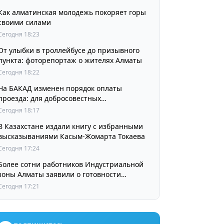
Как алматинская молодежь покоряет горы
своими силами
Сегодня 18:23
От улыбки в троллейбусе до призывного
пункта: фоторепортаж о жителях Алматы
Сегодня 18:22
На БАКАД изменен порядок оплаты
проезда: для добросовестных
пользователей стоимость остается
Сегодня 18:17
прежней
В Казахстане издали книгу с избранными
высказываниями Касым-Жомарта Токаева
Сегодня 17:24
Более сотни работников Индустриальной
зоны Алматы заявили о готовности
принять участие в выборах членов
Сегодня 17:21
Курылтая