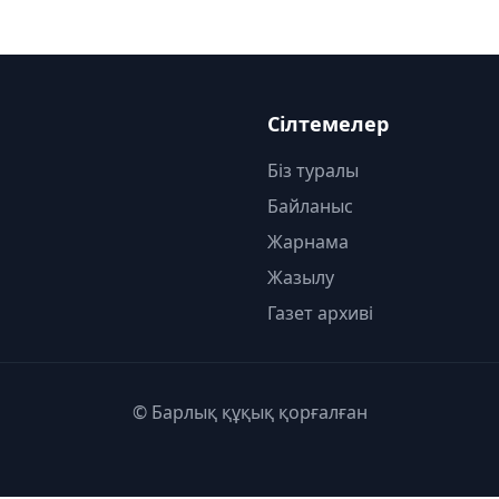
Сілтемелер
Біз туралы
Байланыс
Жарнама
Жазылу
Газет архиві
© Барлық құқық қорғалған