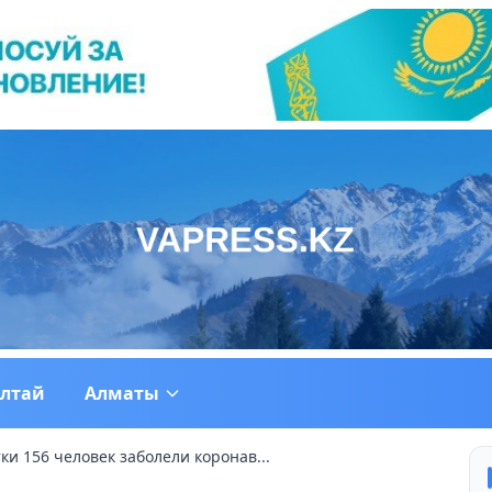
ултай
Алматы
тки 156 человек заболели коронав...