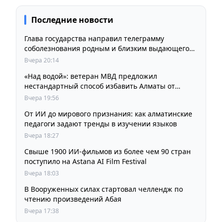
Последние новости
Глава государства направил телеграмму
соболезнования родным и близким выдающегося
кинорежиссера Ардака Амиркулова
Вчера 20:14
«Над водой»: ветеран МВД предложил
нестандартный способ избавить Алматы от
пробок и смога
Вчера 19:56
От ИИ до мирового признания: как алматинские
педагоги задают тренды в изучении языков
Вчера 18:27
Свыше 1900 ИИ-фильмов из более чем 90 стран
поступило на Astana AI Film Festival
Вчера 18:03
В Вооруженных силах стартовал челлендж по
чтению произведений Абая
Вчера 17:38