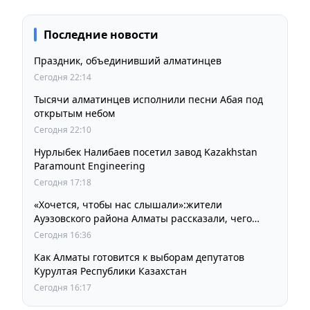
Последние новости
Праздник, объединивший алматинцев
Сегодня 22:14
Тысячи алматинцев исполнили песни Абая под
открытым небом
Сегодня 22:10
Нурлыбек Налибаев посетил завод Kazakhstan
Paramount Engineering
Сегодня 17:18
«Хочется, чтобы нас слышали»:жители
Ауэзовского района Алматы рассказали, чего
ждут от выборов депутатов Курултая
Сегодня 16:36
Как Алматы готовится к выборам депутатов
Курултая Республики Казахстан
Сегодня 16:17