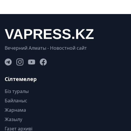
Вечерний Алматы - Новостной сайт
Сілтемелер
Біз туралы
Байланыс
Жарнама
Жазылу
Газет архиві