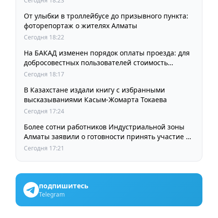
Сегодня 18:23
От улыбки в троллейбусе до призывного пункта:
фоторепортаж о жителях Алматы
Сегодня 18:22
На БАКАД изменен порядок оплаты проезда: для
добросовестных пользователей стоимость
остается прежней
Сегодня 18:17
В Казахстане издали книгу с избранными
высказываниями Касым-Жомарта Токаева
Сегодня 17:24
Более сотни работников Индустриальной зоны
Алматы заявили о готовности принять участие в
выборах членов Курылтая
Сегодня 17:21
подпишитесь
Telegram