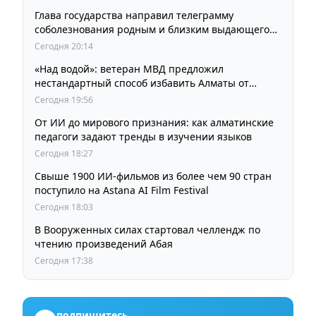
Глава государства направил телеграмму
соболезнования родным и близким выдающегося
кинорежиссера Ардака Амиркулова
Сегодня 20:14
«Над водой»: ветеран МВД предложил
нестандартный способ избавить Алматы от
пробок и смога
Сегодня 19:56
От ИИ до мирового признания: как алматинские
педагоги задают тренды в изучении языков
Сегодня 18:27
Свыше 1900 ИИ-фильмов из более чем 90 стран
поступило на Astana AI Film Festival
Сегодня 18:03
В Вооруженных силах стартовал челлендж по
чтению произведений Абая
Сегодня 17:38
подпишитесь