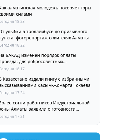
Как алматинская молодежь покоряет горы
своими силами
Сегодня 18:23
От улыбки в троллейбусе до призывного
пункта: фоторепортаж о жителях Алматы
Сегодня 18:22
На БАКАД изменен порядок оплаты
проезда: для добросовестных
пользователей стоимость остается
Сегодня 18:17
прежней
В Казахстане издали книгу с избранными
высказываниями Касым-Жомарта Токаева
Сегодня 17:24
Более сотни работников Индустриальной
зоны Алматы заявили о готовности
принять участие в выборах членов
Сегодня 17:21
Курылтая