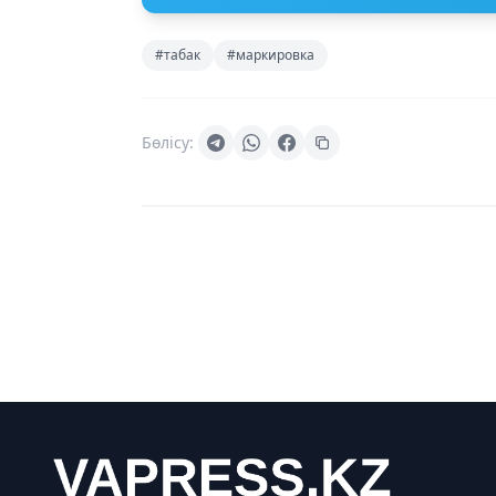
#табак
#маркировка
Бөлісу: