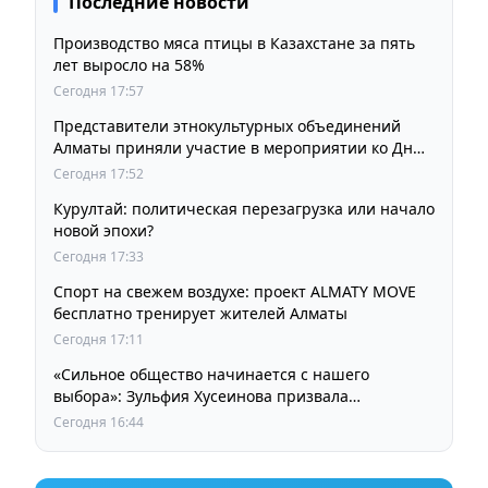
Последние новости
Производство мяса птицы в Казахстане за пять
лет выросло на 58%
Сегодня 17:57
Представители этнокультурных объединений
Алматы приняли участие в мероприятии ко Дню
Абая
Сегодня 17:52
Курултай: политическая перезагрузка или начало
новой эпохи?
Сегодня 17:33
Спорт на свежем воздухе: проект ALMATY MOVE
бесплатно тренирует жителей Алматы
Сегодня 17:11
«Сильное общество начинается с нашего
выбора»: Зульфия Хусеинова призвала
казахстанцев принять участие в выборах
Сегодня 16:44
депутатов Курултая