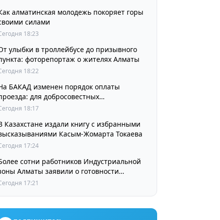
Как алматинская молодежь покоряет горы
своими силами
Сегодня 18:23
От улыбки в троллейбусе до призывного
пункта: фоторепортаж о жителях Алматы
Сегодня 18:22
На БАКАД изменен порядок оплаты
проезда: для добросовестных
пользователей стоимость остается
Сегодня 18:17
прежней
В Казахстане издали книгу с избранными
высказываниями Касым-Жомарта Токаева
Сегодня 17:24
Более сотни работников Индустриальной
зоны Алматы заявили о готовности
принять участие в выборах членов
Сегодня 17:21
Курылтая