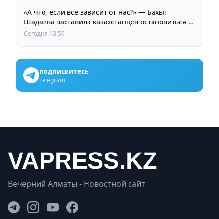
«А что, если все зависит от нас?» — Бахыт
Шадаева заставила казахстанцев остановиться и
задуматься
Сегодня 13:59
подпишитесь
Telegram
Вечерний Алматы - Новостной сайт