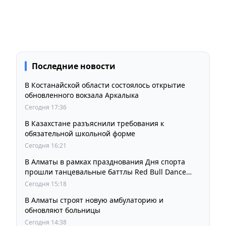
Последние новости
В Костанайской области состоялось открытие
обновленного вокзала Аркалыка
Сегодня 17:36
В Казахстане разъяснили требования к
обязательной школьной форме
Сегодня 16:21
В Алматы в рамках празднования Дня спорта
прошли танцевальные баттлы Red Bull Dance
Your Style
Сегодня 15:18
В Алматы строят новую амбулаторию и
обновляют больницы
Сегодня 14:38