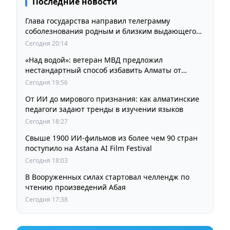
Последние новости
Глава государства направил телеграмму
соболезнования родным и близким выдающегося
кинорежиссера Ардака Амиркулова
Сегодня 20:14
«Над водой»: ветеран МВД предложил
нестандартный способ избавить Алматы от
пробок и смога
Сегодня 19:56
От ИИ до мирового признания: как алматинские
педагоги задают тренды в изучении языков
Сегодня 18:27
Свыше 1900 ИИ-фильмов из более чем 90 стран
поступило на Astana AI Film Festival
Сегодня 18:03
В Вооруженных силах стартовал челлендж по
чтению произведений Абая
Сегодня 17:38