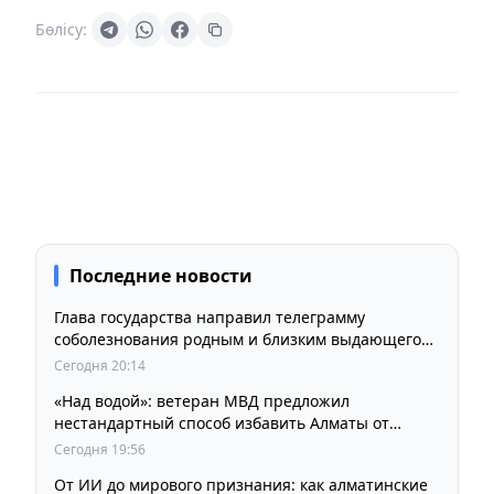
Бөлісу:
Последние новости
Глава государства направил телеграмму
соболезнования родным и близким выдающегося
кинорежиссера Ардака Амиркулова
Сегодня 20:14
«Над водой»: ветеран МВД предложил
нестандартный способ избавить Алматы от
пробок и смога
Сегодня 19:56
От ИИ до мирового признания: как алматинские