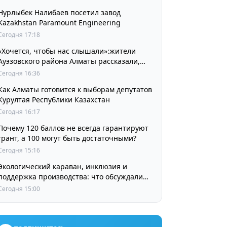
Нурлыбек Налибаев посетил завод
Kazakhstan Paramount Engineering
Сегодня 17:18
«Хочется, чтобы нас слышали»:жители
Ауэзовского района Алматы рассказали,
чего ждут от выборов депутатов Курултая
Сегодня 16:36
Как Алматы готовится к выборам депутатов
Курултая Республики Казахстан
Сегодня 16:17
Почему 120 баллов не всегда гарантируют
грант, а 100 могут быть достаточными?
Сегодня 15:16
Экологический караван, инклюзия и
поддержка производства: что обсуждали
партии в регионах
Сегодня 15:00