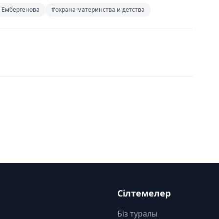
 Ембергенова
#охрана материнства и детства
Сілтемелер
Біз туралы