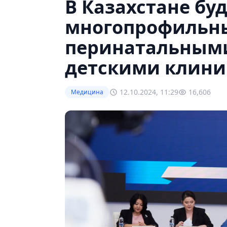
В Казахстане бу
многопрофильны
перинатальным
детскими клин
12.10.2024, 11:29
16,606
Медицина