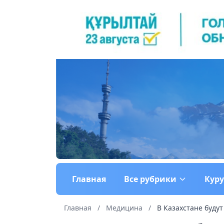
Главная
Все рубрики
Кур
Главная
/
Медицина
/
В Казахстане буду