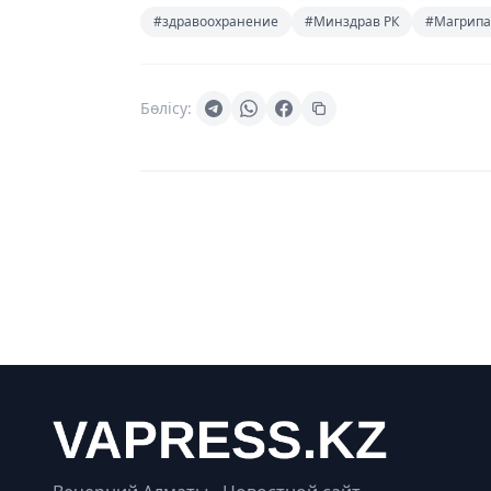
#здравоохранение
#Минздрав РК
#Магрипа
Бөлісу: