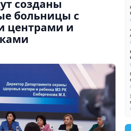
дут созданы
е больницы с
и центрами и
иками