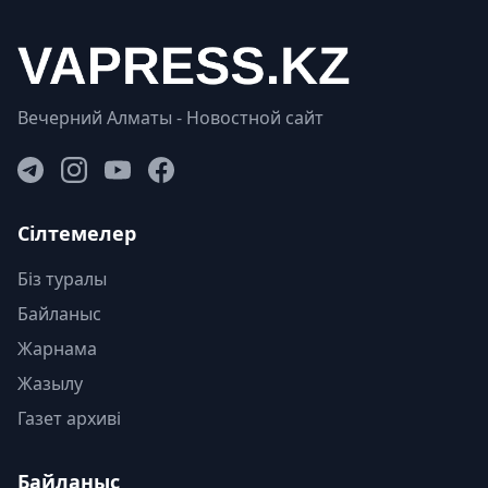
Вечерний Алматы - Новостной сайт
Сілтемелер
Біз туралы
Байланыс
Жарнама
Жазылу
Газет архиві
Байланыс