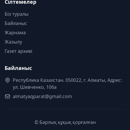
Сілтемелер
Біз туралы
Байланыс
Жарнама
Жазылу
Газет архиві
Байланыс
Республика Казахстан. 050022, г. Алматы, Адрес:
ул. Шевченко, 106а
almatyaqparat@gmail.com
© Барлық құқық қорғалған