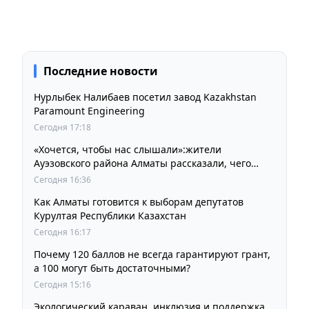
Последние новости
Нурлыбек Налибаев посетил завод Kazakhstan
Paramount Engineering
Сегодня 17:18
«Хочется, чтобы нас слышали»:жители
Ауэзовского района Алматы рассказали, чего
ждут от выборов депутатов Курултая
Сегодня 16:36
Как Алматы готовится к выборам депутатов
Курултая Республики Казахстан
Сегодня 16:17
Почему 120 баллов не всегда гарантируют грант,
а 100 могут быть достаточными?
Сегодня 15:16
Экологический караван, инклюзия и поддержка