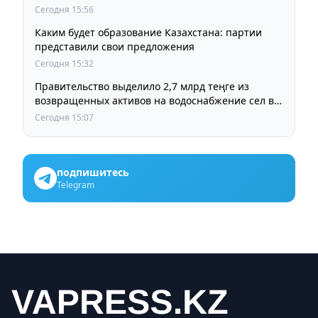
Сегодня 15:56
Каким будет образование Казахстана: партии
представили свои предложения
Сегодня 15:32
Правительство выделило 2,7 млрд теңге из
возвращенных активов на водоснабжение сел в
СКО
Сегодня 15:07
подпишитесь
Telegram