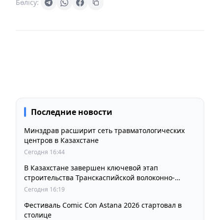
Бөлісу:
Последние новости
Минздрав расширит сеть травматологических
центров в Казахстане
Сегодня 16:44
В Казахстане завершен ключевой этап
строительства Транскаспийской волоконно-
оптической линии связи
Сегодня 16:19
Фестиваль Comic Con Astana 2026 стартовал в
столице