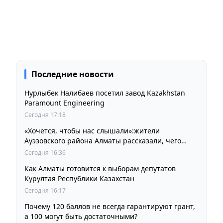
Последние новости
Нурлыбек Налибаев посетил завод Kazakhstan
Paramount Engineering
Сегодня 17:18
«Хочется, чтобы нас слышали»:жители
Ауэзовского района Алматы рассказали, чего
ждут от выборов депутатов Курултая
Сегодня 16:36
Как Алматы готовится к выборам депутатов
Курултая Республики Казахстан
Сегодня 16:17
Почему 120 баллов не всегда гарантируют грант,
а 100 могут быть достаточными?