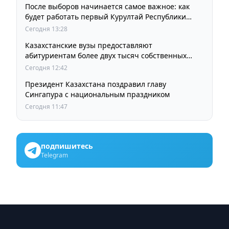
После выборов начинается самое важное: как
будет работать первый Курултай Республики
Казахстан
Сегодня 13:28
Казахстанские вузы предоставляют
абитуриентам более двух тысяч собственных
образовательных грантов
Сегодня 12:42
Президент Казахстана поздравил главу
Сингапура с национальным праздником
Сегодня 11:47
подпишитесь
Telegram