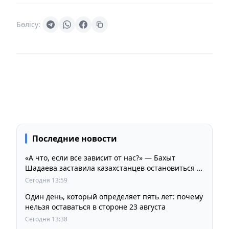
Бөлісу:
Последние новости
«А что, если все зависит от нас?» — Бахыт
Шадаева заставила казахстанцев остановиться и
задуматься
Сегодня 13:59
Один день, который определяет пять лет: почему
нельзя оставаться в стороне 23 августа
Сегодня 13:38