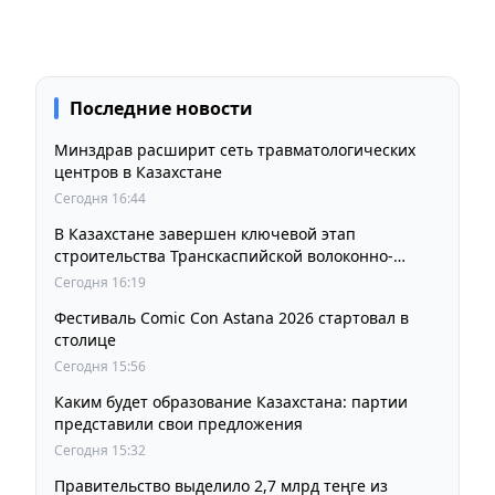
Последние новости
Минздрав расширит сеть травматологических
центров в Казахстане
Сегодня 16:44
В Казахстане завершен ключевой этап
строительства Транскаспийской волоконно-
оптической линии связи
Сегодня 16:19
Фестиваль Comic Con Astana 2026 стартовал в
столице
Сегодня 15:56
Каким будет образование Казахстана: партии
представили свои предложения
Сегодня 15:32
Правительство выделило 2,7 млрд теңге из