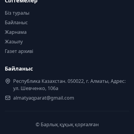
Сілтемелер
Біз туралы
Байланыс
Жарнама
Жазылу
Газет архиві
Байланыс
Республика Казахстан. 050022, г. Алматы, Адрес:
ул. Шевченко, 106а
almatyaqparat@gmail.com
© Барлық құқық қорғалған