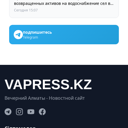
возвращенных активов на водоснабжение сел в
СКО
Сегодня 15:07
подпишитесь
Telegram
Вечерний Алматы - Новостной сайт