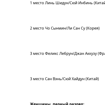
1 место Линь Шидун/Сюй Инбинь (Кита
2 место Чо Сынмин/Ли Сан Су (Корея)
3 место Феликс Лебрун/Джан Аккузу (Фр
3 место Сан Вэнь/Сюй Хайдун (Китай)
Женщины, парный разряд: