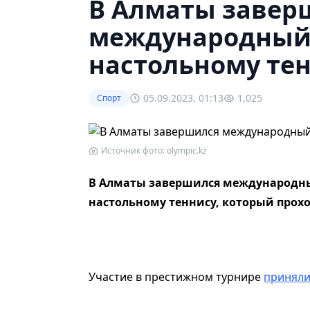
В Алматы завер
международный 
настольному те
05.09.2023, 01:13
1,025
Спорт
Источник фото: olympic.kz
В Алматы завершился международный
настольному теннису, который проход
Участие в престижном турнире
принял