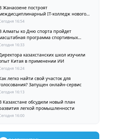
В Жанаозене построят
междисциплинарный IT-колледж нового
поколения
Сегодня 16:54
В Алматы ко Дню спорта пройдет
масштабная программа спортивных
мероприятий
Сегодня 16:33
Директора казахстанских школ изучили
опыт Китая в применении ИИ
Сегодня 16:24
Как легко найти свой участок для
голосования? Запущен онлайн-сервис
Сегодня 16:13
В Казахстане обсудили новый план
развития легкой промышленности
Сегодня 16:00