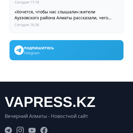
Сегодня 17:18
«Хочется, чтобы нас слышали»:жители
Ауэзовского района Алматы рассказали, чего
ждут от выборов депутатов Курултая
Сегодня 16:36
подпишитесь
Telegram
Вечерний Алматы - Новостной сайт