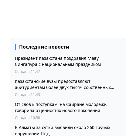
Последние новости
Президент Казахстана поздравил главу
Сингапура с национальным праздником
Сегодня 11:47
Казахстанские вузы предоставляют
абитуриентам более двух тысяч собственных
образовательных грантов
Сегодня 11:43
От слов к поступкам: на Сайране молодежь
говорила о ценностях нового поколения
Сегодня 10:50
В Алматы за сутки выявили около 260 грубых
нарушений ПДД