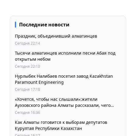
Последние новости
Праздник, объединивший алматинцев
Сегодня 22:14
Тысячи алматинцев исполнили песни Абая под
открытым небом
Сегодня 22:10
Нурлыбек Налибаев посетил завод Kazakhstan
Paramount Engineering
Сегодня 17:18
«Хочется, чтобы нас слышали»:жители
Ауэзовского района Алматы рассказали, чего
ждут от выборов депутатов Курултая
Сегодня 16:36
Как Алматы готовится к выборам депутатов
Курултая Республики Казахстан
Сегодня 16:17