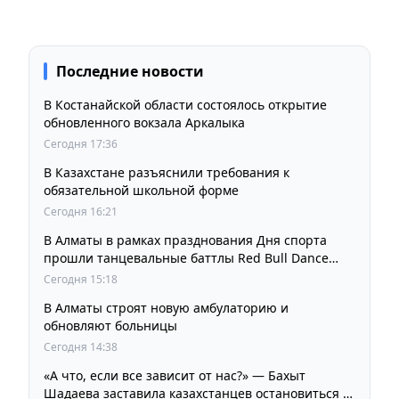
Последние новости
В Костанайской области состоялось открытие
обновленного вокзала Аркалыка
Сегодня 17:36
В Казахстане разъяснили требования к
обязательной школьной форме
Сегодня 16:21
В Алматы в рамках празднования Дня спорта
прошли танцевальные баттлы Red Bull Dance
Your Style
Сегодня 15:18
В Алматы строят новую амбулаторию и
обновляют больницы
Сегодня 14:38
«А что, если все зависит от нас?» — Бахыт
Шадаева заставила казахстанцев остановиться и