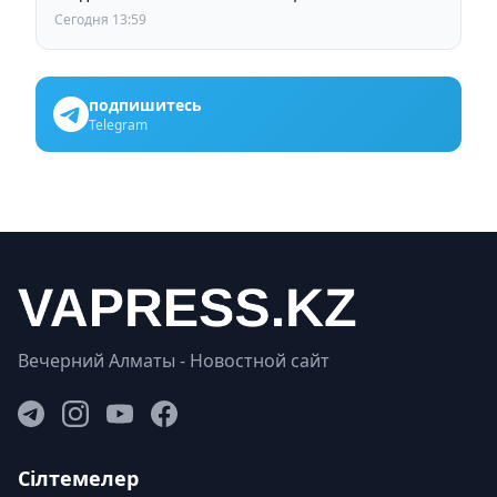
задуматься
Сегодня 13:59
подпишитесь
Telegram
Вечерний Алматы - Новостной сайт
Сілтемелер