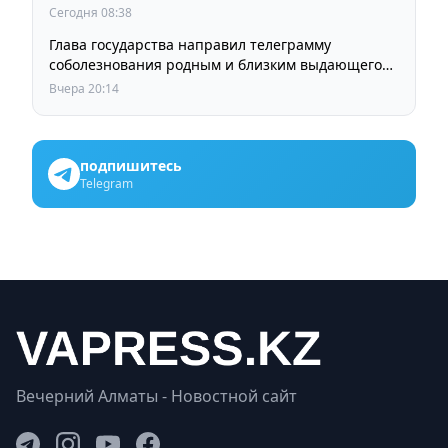
Сегодня 08:38
Глава государства направил телеграмму
соболезнования родным и близким выдающегося
кинорежиссера Ардака Амиркулова
Вчера 20:14
подпишитесь
Telegram
Вечерний Алматы - Новостной сайт