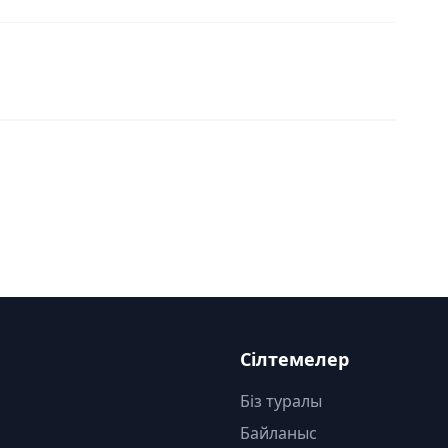
Сілтемелер
Біз туралы
Байланыс