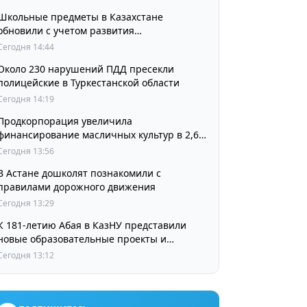
Школьные предметы в Казахстане
обновили с учетом развития
искусственного интеллекта
Сегодня 14:44
Около 230 нарушений ПДД пресекли
полицейские в Туркестанской области
Сегодня 14:19
Продкорпорация увеличила
финансирование масличных культур в 2,6
раза
Сегодня 13:56
В Астане дошколят познакомили с
правилами дорожного движения
Сегодня 13:29
К 181-летию Абая в КазНУ представили
новые образовательные проекты и
разработки в области абаеведения
Сегодня 13:12