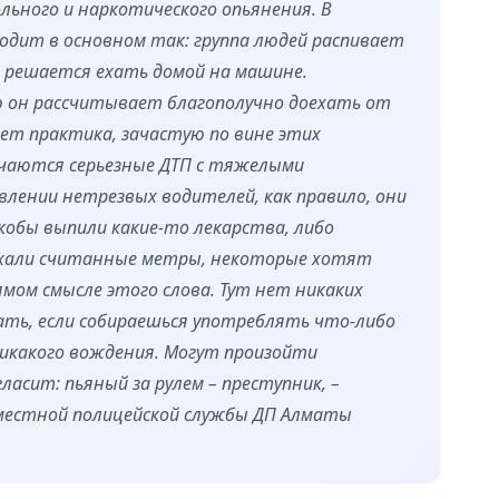
ольного и наркотического опьянения. В
одит в основном так: группа людей распивает
ь решается ехать домой на машине.
 он рассчитывает благополучно доехать от
ает практика, зачастую по вине этих
чаются серьезные ДТП с тяжелыми
влении нетрезвых водителей, как правило, они
обы выпили какие-то лекарства, либо
ехали считанные метры, некоторые хотят
ом смысле этого слова. Тут нет никаких
ать, если собираешься употреблять что-либо
никакого вождения. Могут произойти
асит: пьяный за рулем – преступник, –
местной полицейской службы ДП Алматы