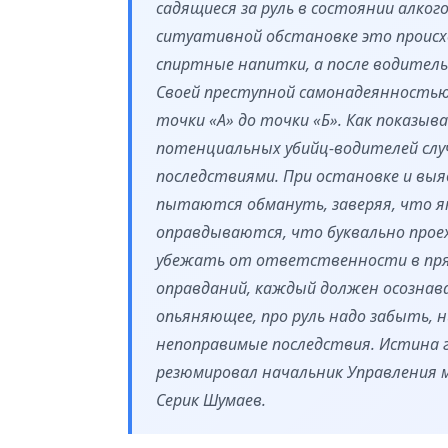
садящиеся за руль в состоянии алког
ситуативной обстановке это происх
спиртные напитки, а после водител
Своей преступной самонадеянностью
точки «А» до точки «Б». Как показыв
потенциальных убийц-водителей слу
последствиями. При остановке и выя
пытаются обмануть, заверяя, что як
оправдываются, что буквально про
убежать от ответственности в прям
оправданий, каждый должен осознав
опьяняющее, про руль надо забыть, 
непоправимые последствия. Истина гл
резюмировал начальник Управления 
Серик Шумаев.