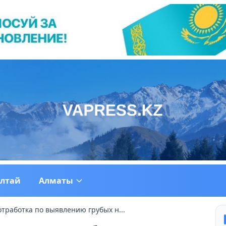
ултай
Алматы
тработка по выявлению грубых н...