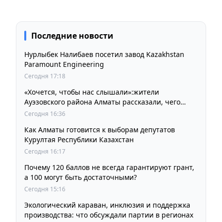
Последние новости
Нурлыбек Налибаев посетил завод Kazakhstan
Paramount Engineering
Сегодня 17:18
«Хочется, чтобы нас слышали»:жители
Ауэзовского района Алматы рассказали, чего
ждут от выборов депутатов Курултая
Сегодня 16:36
Как Алматы готовится к выборам депутатов
Курултая Республики Казахстан
Сегодня 16:17
Почему 120 баллов не всегда гарантируют грант,
а 100 могут быть достаточными?
Сегодня 15:16
Экологический караван, инклюзия и поддержка
производства: что обсуждали партии в регионах