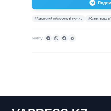
Подпи
#Азиатский отборочный турнир
#Олимпиада в 
Бөлісу: