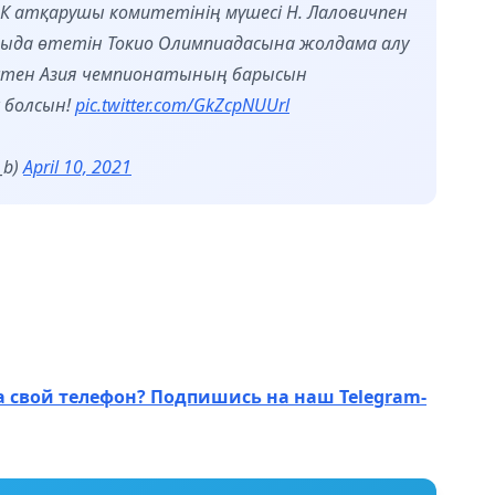
 ХОК атқарушы комитетінің мүшесі Н. Лаловичпен
атыда өтетін Токио Олимпиадасына жолдама алу
үрестен Азия чемпионатының барысын
 болсын!
pic.twitter.com/GkZcpNUUrl
_b)
April 10, 2021
а свой телефон? Подпишись на наш Telegram-