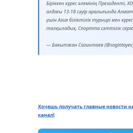
Біріккен күрес әлемінің Президенті,
алдағы 13-18 сәуір аралығында Алм
үшін Азия біліктілік турнирі мен к
талқыладық. Спортта сәттілік серік
— Бакытжан Сагинтаев (@sagintayev
Хочешь получать главные новости н
канал!