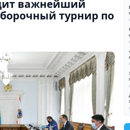
дит важнейший
борочный турнир по