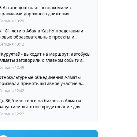
В Астане дошколят познакомили с
правилами дорожного движения
Сегодня 13:29
К 181-летию Абая в КазНУ представили
новые образовательные проекты и
разработки в области абаеведения
Сегодня 13:12
«Курултай» выходит на маршрут: автобусы
Алматы заговорили о главном событии
августа
Сегодня 12:49
Этнокультурные объединения Алматы
призвали принять активное участие в
выборах
Сегодня 12:42
До 86,5 млн тенге на бизнес: в Алматы
запустили льготное кредитование для
предпринимателей
Сегодня 12:22