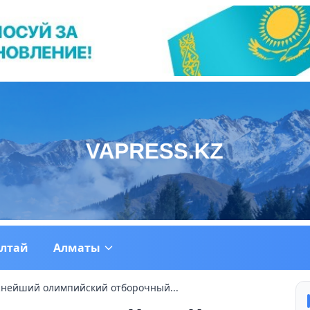
ултай
Алматы
жнейший олимпийский отборочный...