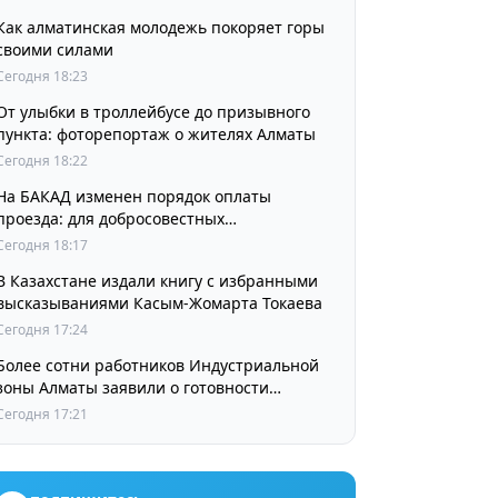
Как алматинская молодежь покоряет горы
своими силами
Сегодня 18:23
От улыбки в троллейбусе до призывного
пункта: фоторепортаж о жителях Алматы
Сегодня 18:22
На БАКАД изменен порядок оплаты
проезда: для добросовестных
пользователей стоимость остается
Сегодня 18:17
прежней
В Казахстане издали книгу с избранными
высказываниями Касым-Жомарта Токаева
Сегодня 17:24
Более сотни работников Индустриальной
зоны Алматы заявили о готовности
принять участие в выборах членов
Сегодня 17:21
Курылтая