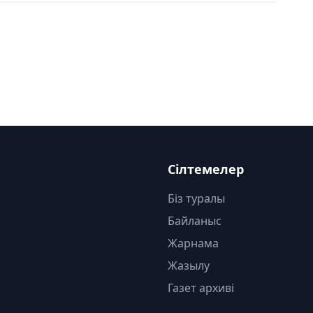
Сілтемелер
Біз туралы
Байланыс
Жарнама
Жазылу
Газет архиві