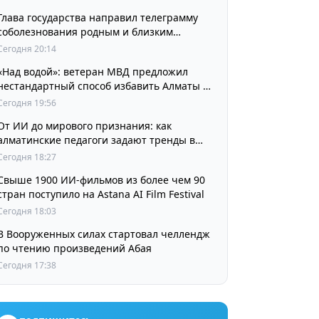
Глава государства направил телеграмму
соболезнования родным и близким
выдающегося кинорежиссера Ардака
Сегодня 20:14
Амиркулова
«Над водой»: ветеран МВД предложил
нестандартный способ избавить Алматы от
пробок и смога
Сегодня 19:56
От ИИ до мирового признания: как
алматинские педагоги задают тренды в
изучении языков
Сегодня 18:27
Свыше 1900 ИИ-фильмов из более чем 90
стран поступило на Astana AI Film Festival
Сегодня 18:03
В Вооруженных силах стартовал челлендж
по чтению произведений Абая
Сегодня 17:38