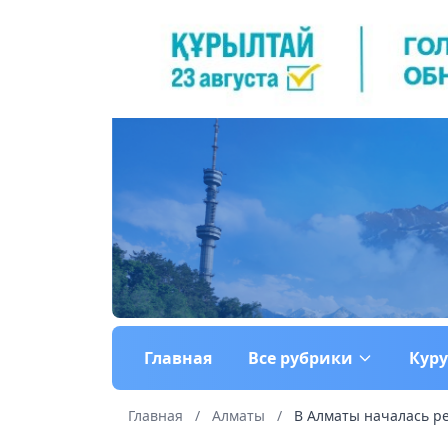
Главная
Все рубрики
Кур
Главная
/
Алматы
/
В Алматы началась р