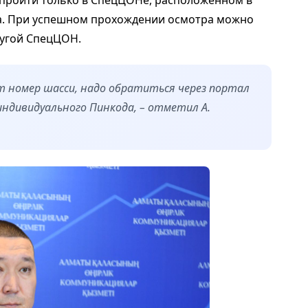
 пройти только в СпецЦОНе, расположенном в
а. При успешном прохождении осмотра можно
ругой СпецЦОН.
ет номер шасси, надо обратиться через портал
 индивидуального Пинкода, – отметил А.