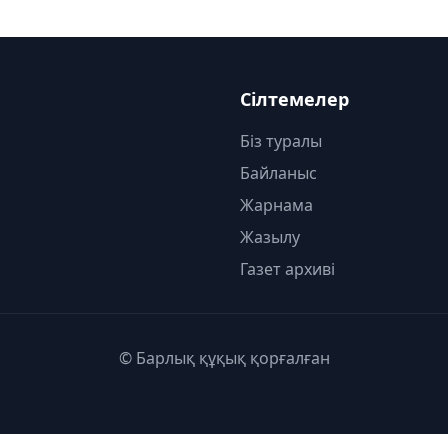
Сілтемелер
Біз туралы
Байланыс
Жарнама
Жазылу
Газет архиві
© Барлық құқық қорғалған