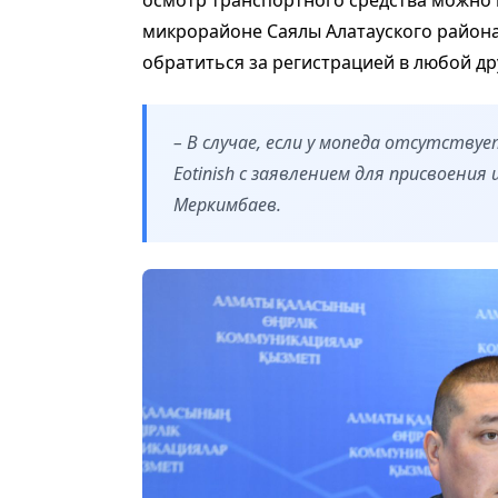
осмотр транспортного средства можно
микрорайоне Саялы Алатауского район
обратиться за регистрацией в любой д
– В случае, если у мопеда отсутству
Eotinish с заявлением для присвоения
Меркимбаев.