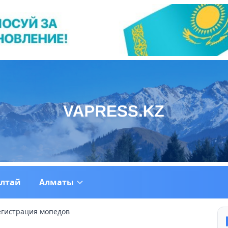
ултай
Алматы
егистрация мопедов