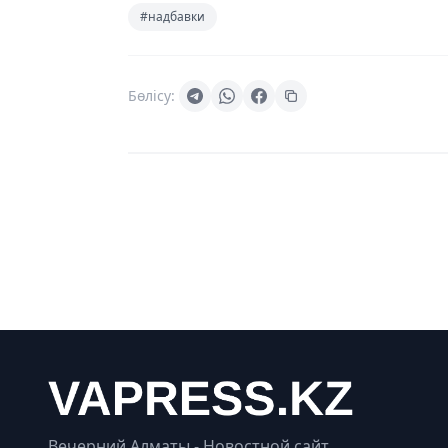
#надбавки
Бөлісу:
Вечерний Алматы - Новостной сайт