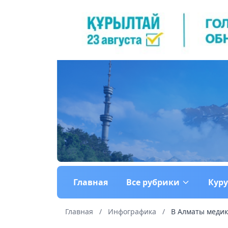
Главная
Все рубрики
Кур
Главная
/
Инфографика
/
В Алматы медики