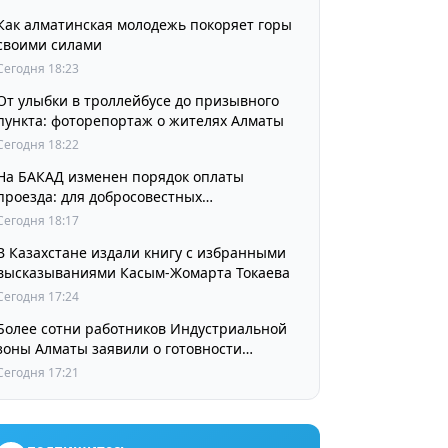
Как алматинская молодежь покоряет горы
своими силами
Сегодня 18:23
От улыбки в троллейбусе до призывного
пункта: фоторепортаж о жителях Алматы
Сегодня 18:22
На БАКАД изменен порядок оплаты
проезда: для добросовестных
пользователей стоимость остается
Сегодня 18:17
прежней
В Казахстане издали книгу с избранными
высказываниями Касым-Жомарта Токаева
Сегодня 17:24
Более сотни работников Индустриальной
зоны Алматы заявили о готовности
принять участие в выборах членов
Сегодня 17:21
Курылтая