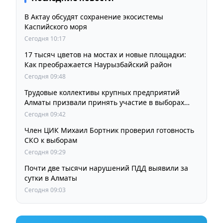
В Актау обсудят сохранение экосистемы
Каспийского моря
Сегодня 10:17
17 тысяч цветов на мостах и новые площадки:
Как преображается Наурызбайский район
Сегодня 09:48
Трудовые коллективы крупных предприятий
Алматы призвали принять участие в выборах
членов Курултая
Сегодня 09:42
Член ЦИК Михаил Бортник проверил готовность
СКО к выборам
Сегодня 09:29
Почти две тысячи нарушений ПДД выявили за
сутки в Алматы
Сегодня 09:03