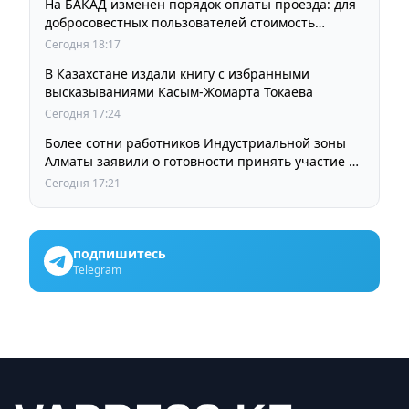
На БАКАД изменен порядок оплаты проезда: для
добросовестных пользователей стоимость
остается прежней
Сегодня 18:17
В Казахстане издали книгу с избранными
высказываниями Касым-Жомарта Токаева
Сегодня 17:24
Более сотни работников Индустриальной зоны
Алматы заявили о готовности принять участие в
выборах членов Курылтая
Сегодня 17:21
подпишитесь
Telegram