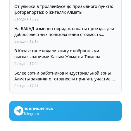
От улыбки в троллейбусе до призывного пункта:
фоторепортаж о жителях Алматы
Сегодня 18:22
На БАКАД изменен порядок оплаты проезда: для
добросовестных пользователей стоимость
остается прежней
Сегодня 18:17
В Казахстане издали книгу с избранными
высказываниями Касым-Жомарта Токаева
Сегодня 17:24
Более сотни работников Индустриальной зоны
Алматы заявили о готовности принять участие в
выборах членов Курылтая
Сегодня 17:21
подпишитесь
Telegram