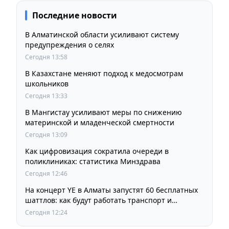
Последние новости
В Алматинской области усиливают систему
предупреждения о селях
Сегодня 13:58
В Казахстане меняют подход к медосмотрам
школьников
Сегодня 13:33
В Мангистау усиливают меры по снижению
материнской и младенческой смертности
Сегодня 13:09
Как цифровизация сократила очереди в
поликлиниках: статистика Минздрава
Сегодня 12:46
На концерт YE в Алматы запустят 60 бесплатных
шаттлов: как будут работать транспорт и
перекрытия
Сегодня 12:24