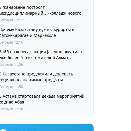
В Жанаозене построят
междисциплинарный IT-колледж нового
поколения
Сегодня 12:17
Почему Казахстану нужны курорты в
Катон-Карагае и Маркаколе
Сегодня 12:16
Вайб на колесах: акция Jas Vibe охватила
уже более 5 тысяч жителей Алматы
Сегодня 11:56
В Казахстане продолжили дешеветь
социально значимые продукты
Сегодня 11:50
В Астане стартовала декада мероприятий
ко Дню Абая
Сегодня 11:30