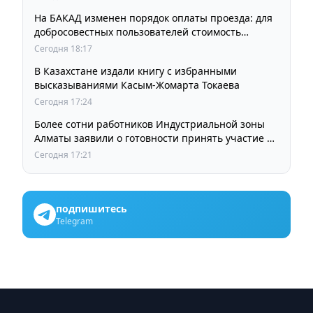
На БАКАД изменен порядок оплаты проезда: для
добросовестных пользователей стоимость
остается прежней
Сегодня 18:17
В Казахстане издали книгу с избранными
высказываниями Касым-Жомарта Токаева
Сегодня 17:24
Более сотни работников Индустриальной зоны
Алматы заявили о готовности принять участие в
выборах членов Курылтая
Сегодня 17:21
подпишитесь
Telegram