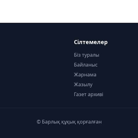
Сілтемелер
Біз туралы
Байланыс
Жарнама
Жазылу
Газет архиві
© Барлық құқық қорғалған