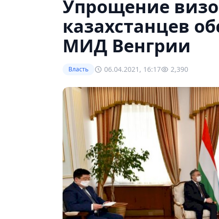
Упрощение визо
казахстанцев об
МИД Венгрии
06.04.2021, 16:17
2,390
Власть