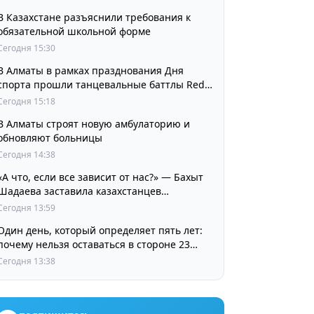
В Казахстане разъяснили требования к
обязательной школьной форме
Сегодня 15:30
В Алматы в рамках празднования Дня
спорта прошли танцевальные баттлы Red
Bull Dance Your Style
Сегодня 15:18
В Алматы строят новую амбулаторию и
обновляют больницы
Сегодня 14:38
«А что, если все зависит от нас?» — Бахыт
Шадаева заставила казахстанцев
остановиться и задуматься
Сегодня 13:59
Один день, который определяет пять лет:
почему нельзя оставаться в стороне 23
августа
Сегодня 13:38