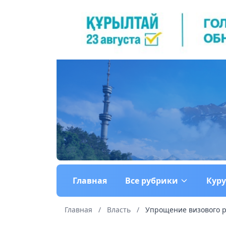
Главная
Все рубрики
Кур
Главная
/
Власть
/
Упрощение визового ре