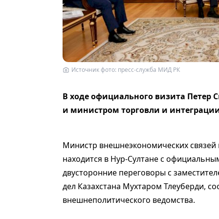
Источник фото: пресс-служба МИД РК
В ходе официального визита Петер С
и министром торговли и интеграции
Министр внешнеэкономических связей 
находится в Нур-Султане с официальным
двусторонние переговоры с заместите
дел Казахстана Мухтаром Тлеуберди, со
внешнеполитического ведомства.