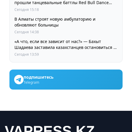
прошли танцевальные баттлы Red Bull Dance
Your Style
Сегодня 15:18
В Алматы строят новую амбулаторию и
обновляют больницы
Сегодня 14:38
«А что, если все зависит от нас?» — Бахыт
Шадаева заставила казахстанцев остановиться и
задуматься
Сегодня 13:59
подпишитесь
Telegram