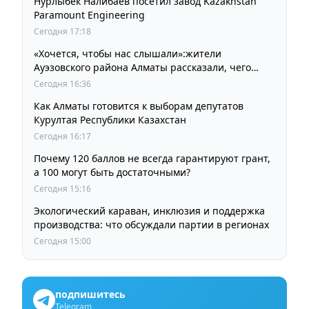
Нурлыбек Налибаев посетил завод Kazakhstan
Paramount Engineering
Сегодня 17:18
«Хочется, чтобы нас слышали»:жители
Ауэзовского района Алматы рассказали, чего
ждут от выборов депутатов Курултая
Сегодня 16:36
Как Алматы готовится к выборам депутатов
Курултая Республики Казахстан
Сегодня 16:17
Почему 120 баллов не всегда гарантируют грант,
а 100 могут быть достаточными?
Сегодня 15:16
Экологический караван, инклюзия и поддержка
производства: что обсуждали партии в регионах
Сегодня 15:00
подпишитесь
Telegram