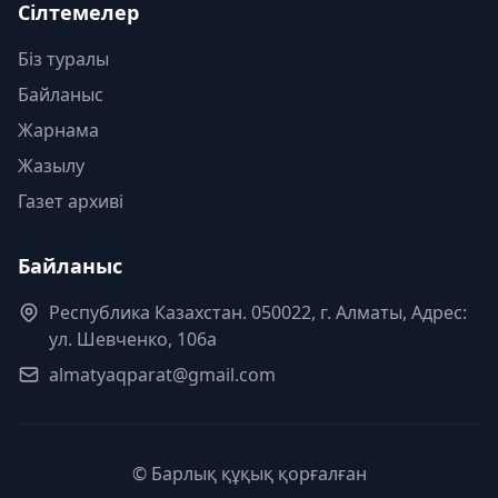
Сілтемелер
Біз туралы
Байланыс
Жарнама
Жазылу
Газет архиві
Байланыс
Республика Казахстан. 050022, г. Алматы, Адрес:
ул. Шевченко, 106а
almatyaqparat@gmail.com
© Барлық құқық қорғалған