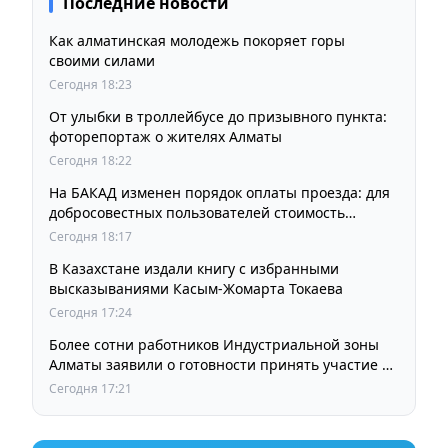
Последние новости
Как алматинская молодежь покоряет горы
своими силами
Сегодня 18:23
От улыбки в троллейбусе до призывного пункта:
фоторепортаж о жителях Алматы
Сегодня 18:22
На БАКАД изменен порядок оплаты проезда: для
добросовестных пользователей стоимость
остается прежней
Сегодня 18:17
В Казахстане издали книгу с избранными
высказываниями Касым-Жомарта Токаева
Сегодня 17:24
Более сотни работников Индустриальной зоны
Алматы заявили о готовности принять участие в
выборах членов Курылтая
Сегодня 17:21