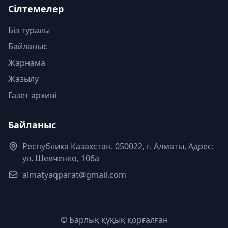
Сілтемелер
Біз туралы
Байланыс
Жарнама
Жазылу
Газет архиві
Байланыс
Республика Казахстан. 050022, г. Алматы, Адрес:
ул. Шевченко, 106а
almatyaqparat@gmail.com
© Барлық құқық қорғалған