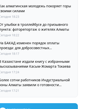
Как алматинская молодежь покоряет горы
своими силами
Сегодня 18:23
От улыбки в троллейбусе до призывного
пункта: фоторепортаж о жителях Алматы
Сегодня 18:22
На БАКАД изменен порядок оплаты
проезда: для добросовестных
пользователей стоимость остается
Сегодня 18:17
прежней
В Казахстане издали книгу с избранными
высказываниями Касым-Жомарта Токаева
Сегодня 17:24
Более сотни работников Индустриальной
зоны Алматы заявили о готовности
принять участие в выборах членов
Сегодня 17:21
Курылтая