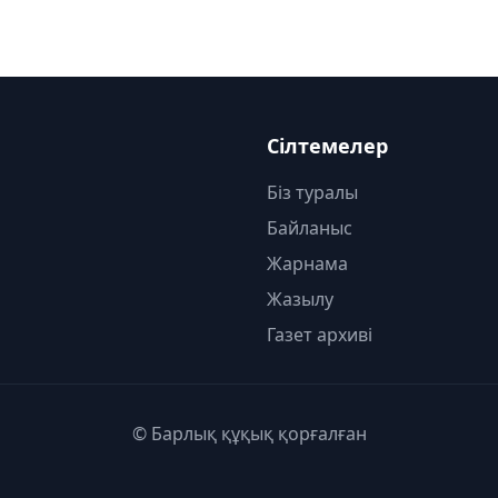
Сілтемелер
Біз туралы
Байланыс
Жарнама
Жазылу
Газет архиві
© Барлық құқық қорғалған