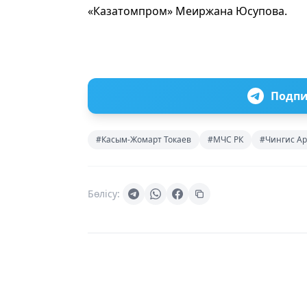
«Казатомпром» Меиржана Юсупова.
Подпи
#Касым-Жомарт Токаев
#МЧС РК
#Чингис А
Бөлісу: