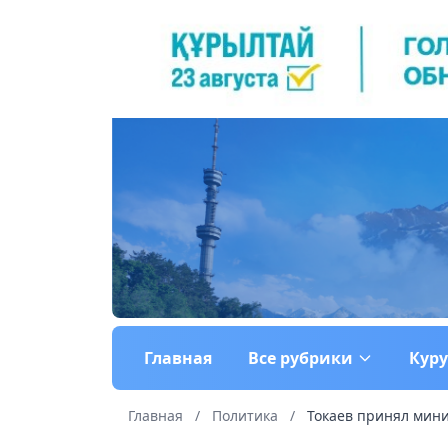
Главная
Все рубрики
Кур
Главная
/
Политика
/
Токаев принял мини