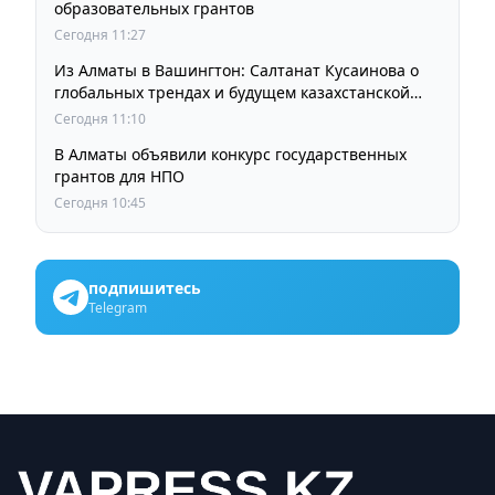
образовательных грантов
Сегодня 11:27
Из Алматы в Вашингтон: Салтанат Кусаинова о
глобальных трендах и будущем казахстанской
школы
Сегодня 11:10
В Алматы объявили конкурс государственных
грантов для НПО
Сегодня 10:45
подпишитесь
Telegram