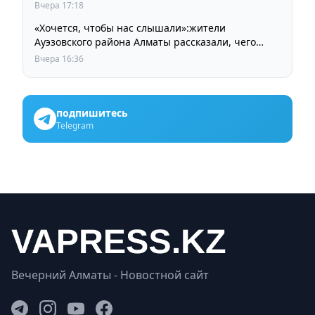
Вчера 17:18
«Хочется, чтобы нас слышали»:жители
Ауэзовского района Алматы рассказали, чего
ждут от выборов депутатов Курултая
Вчера 16:36
подпишитесь
Telegram
Вечерний Алматы - Новостной сайт